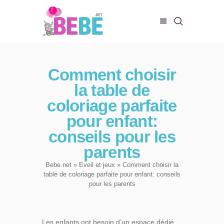
CHAMBRE DE BEBE
Comment choisir
BIEN-ÊTRE
la table de
ALIMENTATION
coloriage parfaite
EVEIL ET JEUX
pour enfant:
CONFORT DE BÉBÉ
conseils pour les
parents
Bebe.net
»
Eveil et jeux
» Comment choisir la
table de coloriage parfaite pour enfant: conseils
pour les parents
Les enfants ont besoin d’un espace dédié