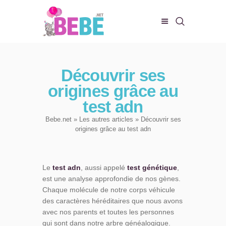
CHAMBRE DE BEBE
Découvrir ses
BIEN-ÊTRE
origines grâce au
ALIMENTATION
test adn
EVEIL ET JEUX
Bebe.net
»
Les autres articles
» Découvrir ses
CONFORT DE BÉBÉ
origines grâce au test adn
Le
test adn
, aussi appelé
test génétique
,
est une analyse approfondie de nos gènes.
Chaque molécule de notre corps véhicule
des caractères héréditaires que nous avons
avec nos parents et toutes les personnes
qui sont dans notre arbre généalogique.