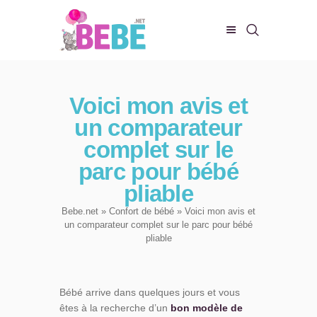
CHAMBRE DE BEBE
Voici mon avis et
BIEN-ÊTRE
un comparateur
ALIMENTATION
complet sur le
EVEIL ET JEUX
parc pour bébé
CONFORT DE BÉBÉ
pliable
Bebe.net
»
Confort de bébé
» Voici mon avis et
un comparateur complet sur le parc pour bébé
pliable
Bébé arrive dans quelques jours et vous
êtes à la recherche d’un
bon modèle de