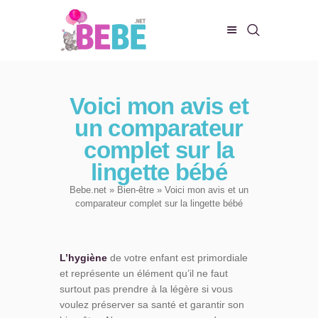
CHAMBRE DE BEBE
Voici mon avis et
BIEN-ÊTRE
un comparateur
ALIMENTATION
complet sur la
EVEIL ET JEUX
lingette bébé
CONFORT DE BÉBÉ
Bebe.net
»
Bien-être
» Voici mon avis et un
comparateur complet sur la lingette bébé
L’hygiène
de votre enfant est primordiale
et représente un élément qu’il ne faut
surtout pas prendre à la légère si vous
voulez préserver sa santé et garantir son