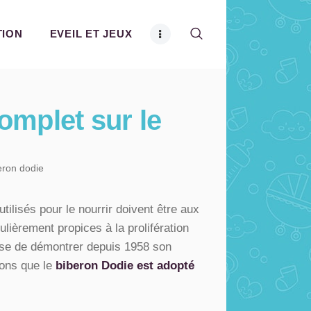
TION
EVEIL ET JEUX
omplet sur le
eron dodie
utilisés pour le nourrir doivent être aux
ulièrement propices à la prolifération
esse de démontrer depuis 1958 son
sons que le
biberon Dodie
est adopté