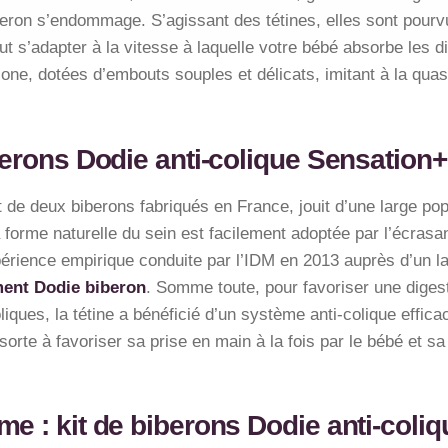
iberon s’endommage. S’agissant des tétines, elles sont pour
 s’adapter à la vitesse à laquelle votre bébé absorbe les di
icone, dotées d’embouts souples et délicats, imitant à la quas
berons Dodie anti-colique Sensation+
de deux biberons fabriqués en France, jouit d’une large popu
forme naturelle du sein est facilement adoptée par l’écrasan
périence empirique conduite par l’IDM en 2013 auprès d’un l
ment Dodie biberon
. Somme toute, pour favoriser une digest
iques, la tétine a bénéficié d’un système anti-colique effic
e sorte à favoriser sa prise en main à la fois par le bébé et 
e : kit de biberons Dodie anti-coli