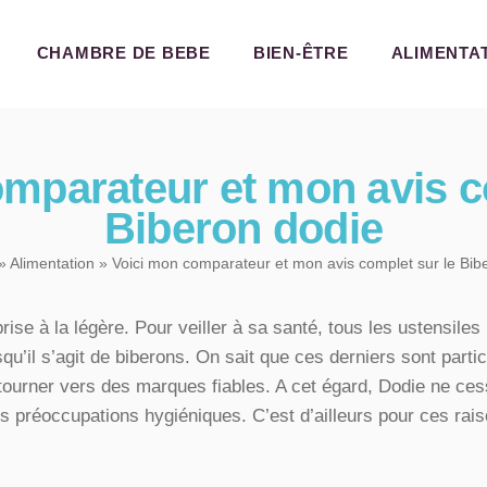
CHAMBRE DE BEBE
CHAMBRE DE BEBE
BIEN-ÊTRE
ALIMENTA
BIEN-ÊTRE
ALIMENTATION
EVEIL ET JEUX
mparateur et mon avis c
CONFORT DE BÉBÉ
Biberon dodie
»
Alimentation
» Voici mon comparateur et mon avis complet sur le Bib
rise à la légère. Pour veiller à sa santé, tous les ustensiles 
qu’il s’agit de biberons. On sait que ces derniers sont partic
 tourner vers des marques fiables. A cet égard, Dodie ne c
ses préoccupations hygiéniques. C’est d’ailleurs pour ces rai